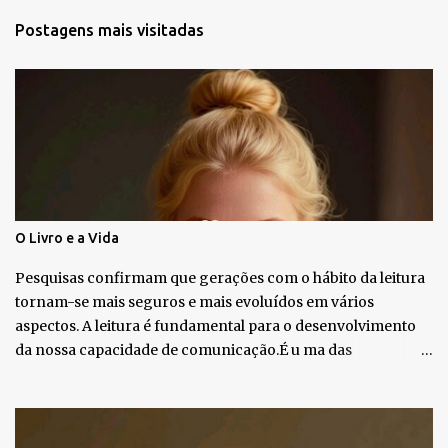
t
Postagens mais visitadas
á
r
i
o
s
O Livro e a Vida
Pesquisas confirmam que gerações com o hábito da leitura
tornam-se mais seguros e mais evoluídos em vários
aspectos. A leitura é fundamental para o desenvolvimento
da nossa capacidade de comunicação.É u ma das
habilidades mais importantes que podemos desenvolver ao
longo da vida. Minha Mãe era Professora e Pedagoga, tinha
muitos livros, então peguei gosto pela leitura. U m livro
pode ser um amigo que em silêncio nos dá muitas respostas.