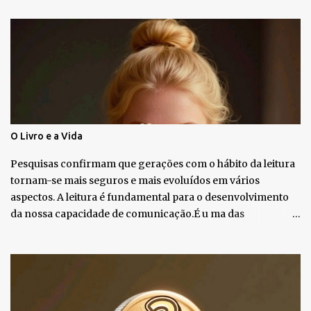
á
r
i
o
s
O Livro e a Vida
Pesquisas confirmam que gerações com o hábito da leitura
tornam-se mais seguros e mais evoluídos em vários
aspectos. A leitura é fundamental para o desenvolvimento
da nossa capacidade de comunicação.É u ma das
habilidades mais importantes que podemos desenvolver ao
longo da vida. Minha Mãe era Professora e Pedagoga, tinha
muitos livros, então peguei gosto pela leitura. U m livro
pode ser um amigo que em silêncio nos dá muitas respostas.
Em períodos muito difíceis na fase adulta, a leitura