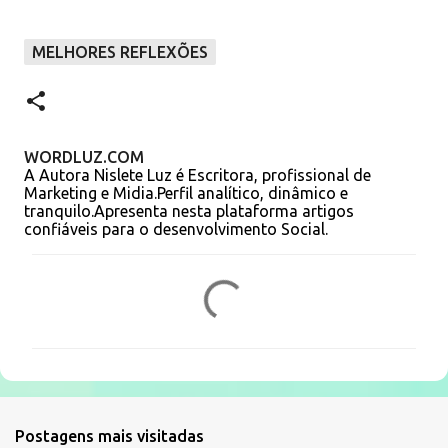
MELHORES REFLEXÕES
WORDLUZ.COM
A Autora Nislete Luz é Escritora, profissional de
Marketing e Midia.Perfil analítico, dinâmico e
tranquilo.Apresenta nesta plataforma artigos
confiáveis para o desenvolvimento Social.
C
o
m
e
n
t
Postagens mais visitadas