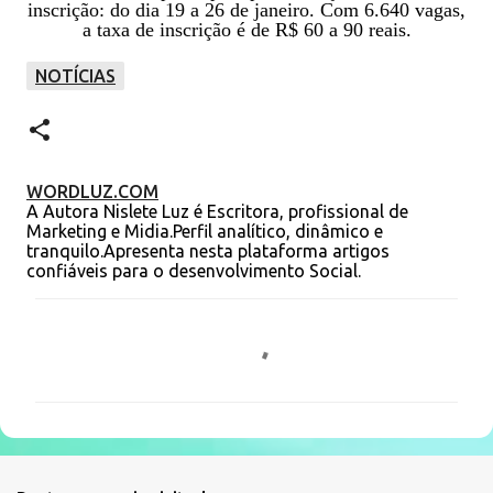
inscrição: do dia 19 a 26 de janeiro. Com 6.640 vagas,
a taxa de inscrição é de R$ 60 a 90 reais.
NOTÍCIAS
WORDLUZ.COM
A Autora Nislete Luz é Escritora, profissional de
Marketing e Midia.Perfil analítico, dinâmico e
tranquilo.Apresenta nesta plataforma artigos
confiáveis para o desenvolvimento Social.
C
o
m
e
n
t