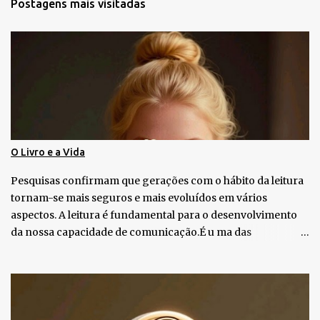
Postagens mais visitadas
á
r
i
o
s
O Livro e a Vida
Pesquisas confirmam que gerações com o hábito da leitura
tornam-se mais seguros e mais evoluídos em vários
aspectos. A leitura é fundamental para o desenvolvimento
da nossa capacidade de comunicação.É u ma das
habilidades mais importantes que podemos desenvolver ao
longo da vida. Minha Mãe era Professora e Pedagoga, tinha
muitos livros, então peguei gosto pela leitura. U m livro
pode ser um amigo que em silêncio nos dá muitas respostas.
Em períodos muito difíceis na fase adulta, a leitura